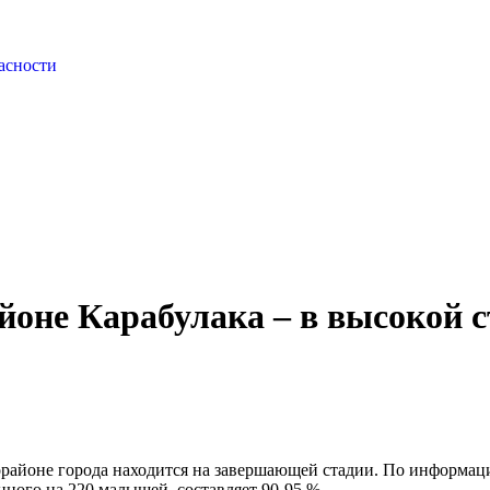
асности
йоне Карабулака – в высокой с
орайоне города находится на завершающей стадии. По информац
ного на 220 малышей, составляет 90-95 %.