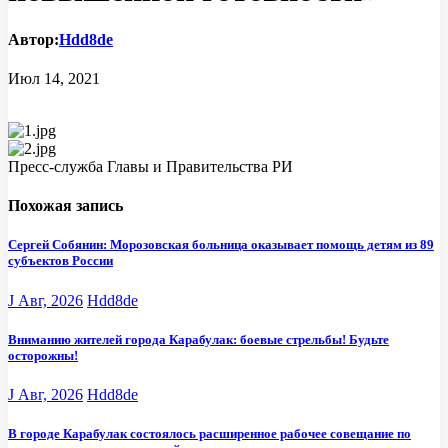
Автор:
Hdd8de
Июл 14, 2021
Пресс-служба Главы и Правительства РИ
Похожая запись
Сергей Собянин: Морозовская больница оказывает помощь детям из 89
субъектов России
J Авг, 2026
Hdd8de
Вниманию жителей города Карабулак: боевые стрельбы! Будьте
осторожны!
J Авг, 2026
Hdd8de
В городе Карабулак состоялось расширенное рабочее совещание по