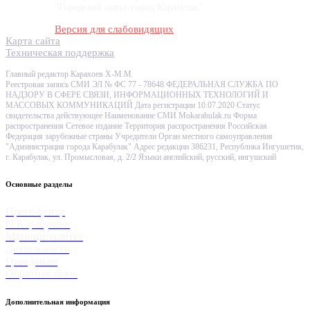
"Городской округ город Карабулак"
Версия для слабовидящих
Карта сайта
Техническая поддержка
Главный редактор Карахоев Х-М.М.
Реестровая запись СМИ ЭЛ № ФС 77 - 78648 ФЕДЕРАЛЬНАЯ СЛУЖБА ПО
НАДЗОРУ В СФЕРЕ СВЯЗИ, ИНФОРМАЦИОННЫХ ТЕХНОЛОГИЙ И
МАССОВЫХ КОММУНИКАЦИЙ Дата регистрации 10.07.2020 Статус
свидетельства действующее Наименование СМИ Mokarabulak.ru Форма
распространения Сетевое издание Территория распространения Российская
Федерация зарубежные страны Учредители Орган местного самоуправления
"Администрация города Карабулак" Адрес редакции 386231, Республика Ингушетия,
г. Карабулак, ул. Промысловая, д. 2/2 Языки английский, русский, ингушский
Основные разделы
Пресс-центр
О Карабулаке
Муниципалитет
Деятельность
Гражданам
Обратная связь
Дополнительная информация