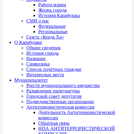
Работа мэрии
Жизнь города
История Карабулака
СМИ о нас
Федеральные
Региональные
Газета «Керда Ха»
О Карабулаке
Общие сведения
История города
Название
Символика
Список почётных граждан
Интересные места
Муниципалитет
Реестр муниципального имущества
Разъяснение прокуратуры
Городской совет депутатов
Подведомственные организации
Антитеррористическая комиссия
Деятельность Антитеррористической
комиссии
Обратная связь
НПА АНТИТЕРРОРИСТИЧЕСКОЙ
КОМИССИИ