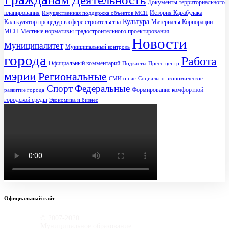
Документы территориального
планирования
История Карабулака
Имущественная поддержка объектов МСП
Культура
Калькулятор процедур в сфере строительства
Материалы Корпорации
МСП
Местные нормативы градостроительного проектирования
Новости
Муниципалитет
Муниципальный контроль
города
Работа
Официальный комментарий
Подкасты
Пресс-центр
мэрии
Региональные
СМИ о нас
Социально-экономическое
Спорт
Федеральные
Формирование комфортной
развитие города
городской среды
Экономика и бизнес
Официальный сайт
© 2007-2020
Муниципальное образование