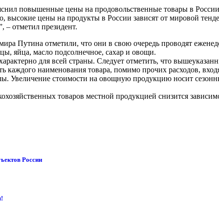
снил повышенные цены на продовольственные товары в России т
го, высокие цены на продукты в России зависят от мировой те
, – отметил президент.
ра Путина отметили, что они в свою очередь проводят еженед
цы, яйца, масло подсолнечное, сахар и овощи.
рактерно для всей страны. Следует отметить, что вышеуказанн
ь каждого наименования товара, помимо прочих расходов, входя
лы. Увеличение стоимости на овощную продукцию носит сезонн
кохозяйственных товаров местной продукцией снизится зависимо
бъектов России
!