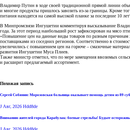
Владимир Путин в ходе своей традиционной прямой линии объя
и многие продукты пришлось завозить из-за границы. Кроме то
питания находятся на самой высокой планке за последние 10 лет”
В Минпромсвязи Ингушетии комментируя высказывание Владими
года. За этот период наибольший рост зафиксирован на мясо пти
«Повышение цен на данные виды товаров по разным причинам ха
поставщиками из соседних регионов. Соответственно в стоимост
увеличились с повышением цен на горюче – смазочные материа
развития Ингушетии Муса Плиев.
Также министр отметил, что по мере замещения ввозимых сельс
и расширит предлагаемый ассортимент.
Похожая запись
Сергей Собянин: Морозовская больница оказывает помощь детям из 89 су
J Авг, 2026
Hdd8de
Вниманию жителей города Карабулак: боевые стрельбы! Будьте осторожны
J Авг, 2026
Hdd8de