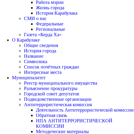
Работа мэрии
Жизнь города
История Карабулака
СМИ о нас
Федеральные
Региональные
Газета «Керда Ха»
О Карабулаке
Общие сведения
История города
Название
Символика
Список почётных граждан
Интересные места
Муниципалитет
Реестр муниципального имущества
Разъяснение прокуратуры
Городской совет депутатов
Подведомственные организации
Антитеррористическая комиссия
Деятельность Антитеррористической комиссии
Обратная связь
НПА АНТИТЕРРОРИСТИЧЕСКОЙ
КОМИССИИ
Методические материалы