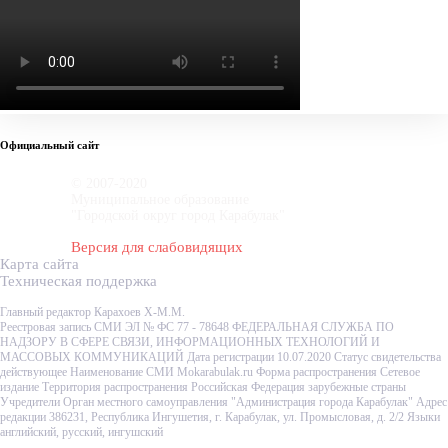
Официальный сайт
© 2007-2020
Муниципальное образование
"Городской округ город Карабулак"
Версия для слабовидящих
Карта сайта
Техническая поддержка
Главный редактор Карахоев Х-М.М.
Реестровая запись СМИ ЭЛ № ФС 77 - 78648 ФЕДЕРАЛЬНАЯ СЛУЖБА ПО
НАДЗОРУ В СФЕРЕ СВЯЗИ, ИНФОРМАЦИОННЫХ ТЕХНОЛОГИЙ И
МАССОВЫХ КОММУНИКАЦИЙ Дата регистрации 10.07.2020 Статус свидетельства
действующее Наименование СМИ Mokarabulak.ru Форма распространения Сетевое
издание Территория распространения Российская Федерация зарубежные страны
Учредители Орган местного самоуправления "Администрация города Карабулак" Адрес
редакции 386231, Республика Ингушетия, г. Карабулак, ул. Промысловая, д. 2/2 Языки
английский, русский, ингушский