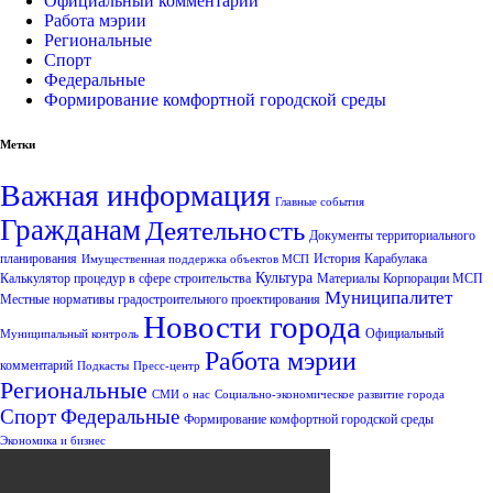
Официальный комментарий
Работа мэрии
Региональные
Спорт
Федеральные
Формирование комфортной городской среды
Метки
Важная информация
Главные события
Гражданам
Деятельность
Документы территориального
планирования
История Карабулака
Имущественная поддержка объектов МСП
Культура
Калькулятор процедур в сфере строительства
Материалы Корпорации МСП
Муниципалитет
Местные нормативы градостроительного проектирования
Новости города
Официальный
Муниципальный контроль
Работа мэрии
комментарий
Подкасты
Пресс-центр
Региональные
СМИ о нас
Социально-экономическое развитие города
Спорт
Федеральные
Формирование комфортной городской среды
Экономика и бизнес