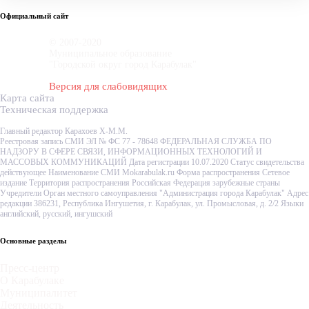
Официальный сайт
© 2007-2020
Муниципальное образование
"Городской округ город Карабулак"
Версия для слабовидящих
Карта сайта
Техническая поддержка
Главный редактор Карахоев Х-М.М.
Реестровая запись СМИ ЭЛ № ФС 77 - 78648 ФЕДЕРАЛЬНАЯ СЛУЖБА ПО
НАДЗОРУ В СФЕРЕ СВЯЗИ, ИНФОРМАЦИОННЫХ ТЕХНОЛОГИЙ И
МАССОВЫХ КОММУНИКАЦИЙ Дата регистрации 10.07.2020 Статус свидетельства
действующее Наименование СМИ Mokarabulak.ru Форма распространения Сетевое
издание Территория распространения Российская Федерация зарубежные страны
Учредители Орган местного самоуправления "Администрация города Карабулак" Адрес
редакции 386231, Республика Ингушетия, г. Карабулак, ул. Промысловая, д. 2/2 Языки
английский, русский, ингушский
Основные разделы
Пресс-центр
О Карабулаке
Муниципалитет
Деятельность