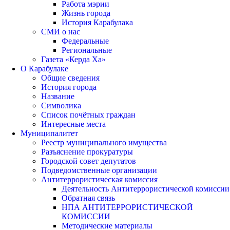
Работа мэрии
Жизнь города
История Карабулака
СМИ о нас
Федеральные
Региональные
Газета «Керда Ха»
О Карабулаке
Общие сведения
История города
Название
Символика
Список почётных граждан
Интересные места
Муниципалитет
Реестр муниципального имущества
Разъяснение прокуратуры
Городской совет депутатов
Подведомственные организации
Антитеррористическая комиссия
Деятельность Антитеррористической комиссии
Обратная связь
НПА АНТИТЕРРОРИСТИЧЕСКОЙ
КОМИССИИ
Методические материалы