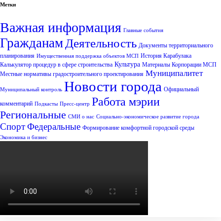
Метки
Важная информация
Главные события
Гражданам
Деятельность
Документы территориального
планирования
История Карабулака
Имущественная поддержка объектов МСП
Культура
Калькулятор процедур в сфере строительства
Материалы Корпорации МСП
Муниципалитет
Местные нормативы градостроительного проектирования
Новости города
Официальный
Муниципальный контроль
Работа мэрии
комментарий
Подкасты
Пресс-центр
Региональные
СМИ о нас
Социально-экономическое развитие города
Спорт
Федеральные
Формирование комфортной городской среды
Экономика и бизнес