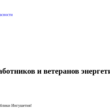
асности
ботников и ветеранов энергет
ублики Ингушетия!