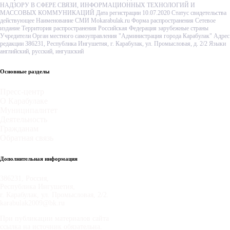
НАДЗОРУ В СФЕРЕ СВЯЗИ, ИНФОРМАЦИОННЫХ ТЕХНОЛОГИЙ И
МАССОВЫХ КОММУНИКАЦИЙ Дата регистрации 10.07.2020 Статус свидетельства
действующее Наименование СМИ Mokarabulak.ru Форма распространения Сетевое
издание Территория распространения Российская Федерация зарубежные страны
Учредители Орган местного самоуправления "Администрация города Карабулак" Адрес
редакции 386231, Республика Ингушетия, г. Карабулак, ул. Промысловая, д. 2/2 Языки
английский, русский, ингушский
Основные разделы
Пресс-центр
О Карабулаке
Муниципалитет
Деятельность
Гражданам
Обратная связь
Дополнительная информация
386231, Россия,
Республика Ингушетия,
г. Карабулак, ул. Промысловая, 2/2.
karabulak2009@bk.ru
При публикации материалов сайта
ссылка на источник обязательна.