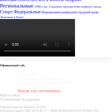
комментарий
Подкасты
Пресс-центр
Региональные
СМИ о нас
Социально-экономическое развитие города
Спорт
Федеральные
Формирование комфортной городской среды
Экономика и бизнес
Официальный сайт
© 2007-2020
Муниципальное образование
"Городской округ город Карабулак"
Версия для слабовидящих
Карта сайта
Техническая поддержка
Главный редактор Карахоев Х-М.М.
Реестровая запись СМИ ЭЛ № ФС 77 - 78648 ФЕДЕРАЛЬНАЯ СЛУЖБА ПО