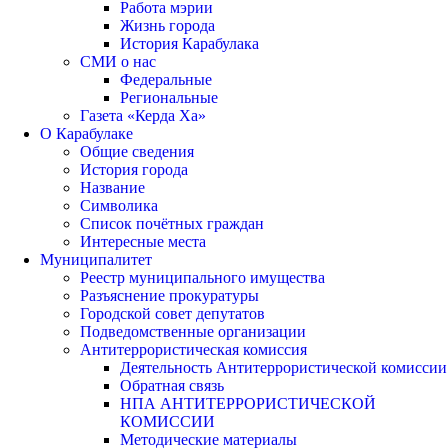
Работа мэрии
Жизнь города
История Карабулака
СМИ о нас
Федеральные
Региональные
Газета «Керда Ха»
О Карабулаке
Общие сведения
История города
Название
Символика
Список почётных граждан
Интересные места
Муниципалитет
Реестр муниципального имущества
Разъяснение прокуратуры
Городской совет депутатов
Подведомственные организации
Антитеррористическая комиссия
Деятельность Антитеррористической комиссии
Обратная связь
НПА АНТИТЕРРОРИСТИЧЕСКОЙ
КОМИССИИ
Методические материалы