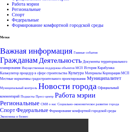
Работа мэрии
Региональные
Спорт
Федеральные
Формирование комфортной городской среды
Метки
Важная информация
Главные события
Гражданам
Деятельность
Документы территориального
планирования
История Карабулака
Имущественная поддержка объектов МСП
Культура
Калькулятор процедур в сфере строительства
Материалы Корпорации МСП
Муниципалитет
Местные нормативы градостроительного проектирования
Новости города
Официальный
Муниципальный контроль
Работа мэрии
комментарий
Подкасты
Пресс-центр
Региональные
СМИ о нас
Социально-экономическое развитие города
Спорт
Федеральные
Формирование комфортной городской среды
Экономика и бизнес