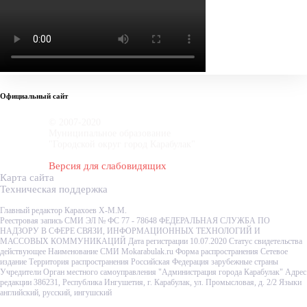
Официальный сайт
© 2007-2020
Муниципальное образование
"Городской округ город Карабулак"
Версия для слабовидящих
Карта сайта
Техническая поддержка
Главный редактор Карахоев Х-М.М.
Реестровая запись СМИ ЭЛ № ФС 77 - 78648 ФЕДЕРАЛЬНАЯ СЛУЖБА ПО
НАДЗОРУ В СФЕРЕ СВЯЗИ, ИНФОРМАЦИОННЫХ ТЕХНОЛОГИЙ И
МАССОВЫХ КОММУНИКАЦИЙ Дата регистрации 10.07.2020 Статус свидетельства
действующее Наименование СМИ Mokarabulak.ru Форма распространения Сетевое
издание Территория распространения Российская Федерация зарубежные страны
Учредители Орган местного самоуправления "Администрация города Карабулак" Адрес
редакции 386231, Республика Ингушетия, г. Карабулак, ул. Промысловая, д. 2/2 Языки
английский, русский, ингушский